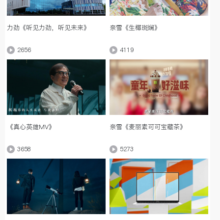
力劲《听见力劲，听见未来》
奈雪《生椰斑斓》
2656
4119
《真心英雄MV》
奈雪《麦丽素可可宝藏茶》
3658
5273