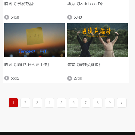
腾讯《行稳致远》
华为《Matebook D》
5459
5343
腾讯《我们为什么要工作》
奈雪《酸辣英雄传》
5552
2759
1
2
3
4
5
6
7
8
9